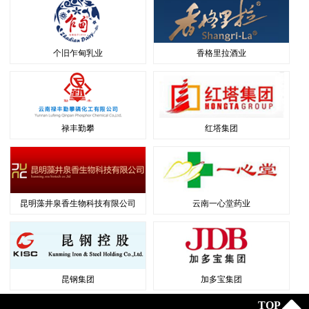
个旧乍甸乳业
香格里拉酒业
禄丰勤攀
红塔集团
昆明藻井泉香生物科技有限公司
云南一心堂药业
昆钢集团
加多宝集团
TOP