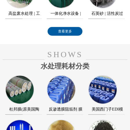
高盐废水处理 | 工
一体化净水设备 |
石英砂 | 活性炭过
业高盐废水零排放
农村饮水工程
滤器
查看更多
SHOWS
水处理耗材分类
杜邦膜(原美国陶
反渗透膜阻垢剂 膜
美国西门子EDI模
氏) 海德能反渗透膜
清洗剂 膜杀菌剂
块 美国通用GE EDI