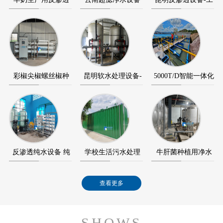
设备-反渗透纯水…
+反渗透纯水设备…
业反渗透纯水设…
彩椒尖椒螺丝椒种
昆明软水处理设备-
5000T/D智能一体化
植用超滤设备+反…
软化水设备-软水…
净水设备（净水…
反渗透纯水设备 纯
学校生活污水处理
牛肝菌种植用净水
水设备应用在澄…
智能化MBR膜一
设备应用在景洪宏…
查看更多
体…
SHOWS